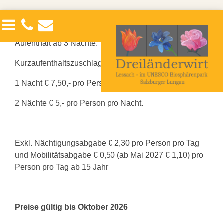
Appartements/Zimmer
Der Lungau
Angebote
Kontakt
Oben genannte Preise sind pro Tag für einen
Appartement Dreiländer
Interessante Films
Seminars & Workshops
Links
Aufenthalt ab 3 Nächte.
Zimmer England
Sommerurlaub
Anreise-Abreise
Kurzaufenthaltszuschlag:
1 Nacht € 7,50,- pro Person pro Nacht.
Zimmer Holland
Winterurlaub
Impressum
2 Nächte € 5,- pro Person pro Nacht.
Zimmer Österreich
Datenschutzerklärung
Appartement Lessach
Suche
Exkl. Nächtigungsabgabe € 2,30 pro Person pro Tag
und Mobilitätsabgabe € 0,50 (ab Mai 2027 € 1,10) pro
Zimmer Buben
Sitemap
Person pro Tag ab 15 Jahr
Zimmer Knecht
Preise gültig bis Oktober 2026
Zimmer Onkel