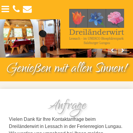
Der Lungau
Angebote
Kontakt
Interessante Films
Seminars & Workshops
Links
Sommerurlaub
Anreise-Abreise
Winterurlaub
Impressum
Genießen mit allen Sinnen!
Datenschutzerklärung
Suche
Sitemap
Anfrage
Vielen Dank für Ihre Kontaktanfrage beim
Dreiländerwirt in Lessach in der Ferienregion Lungau.